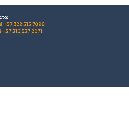
cto:
á +57 322 515 7096
 +57 316 537 2071